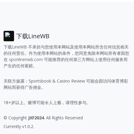
下载LineWB
下载LineWB 不承担与您使用本网站及使用本网站所含任何信息相关
的任何责任。作为使用本网站的条件，您同意免除本网站所有者因您
在
sponlinenwb.com
可能推荐的任何第三方网站上使用任何服务而
产生的任何索赔。
关联方披露：Sportsbook & Casino Review 可能会因访问体育博彩
网站而获得广告佣金。
18+岁以上。赌博可能令人上瘾，请理性参与。
© Copyright
JXF2024
. All Rights Reserved
Currently v1.0.2.