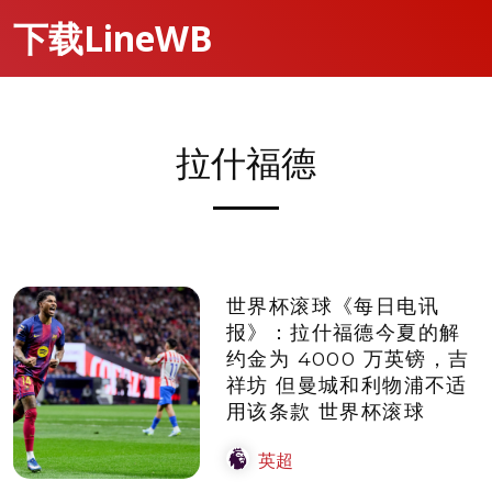
下载LineWB
拉什福德
世界杯滚球《每日电讯
报》：拉什福德今夏的解
约金为 4000 万英镑，吉
祥坊 但曼城和利物浦不适
用该条款 世界杯滚球
英超