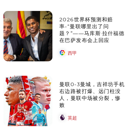
2026世界杯预测和赔
率-“曼联哪里出了问
题？”——马库斯·拉什福德
在巴萨发布会上回应
西甲
曼联0-3曼城，吉祥坊手机
右边路被打爆、远门柱没
人，曼联中场被分裂，惨
败
英超