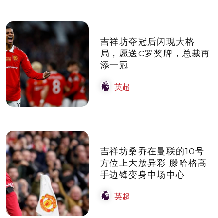
吉祥坊夺冠后闪现大格
局，愿送C罗奖牌，总裁再
添一冠
英超
吉祥坊桑乔在曼联的10号
方位上大放异彩 滕哈格高
手边锋变身中场中心
英超