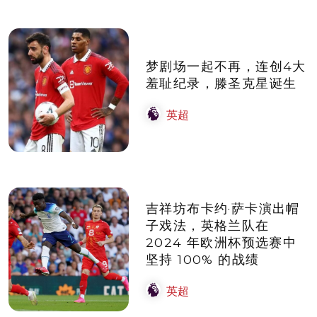
梦剧场一起不再，连创4大
羞耻纪录，滕圣克星诞生
英超
吉祥坊布卡约·萨卡演出帽
子戏法，英格兰队在
2024 年欧洲杯预选赛中
坚持 100% 的战绩
英超