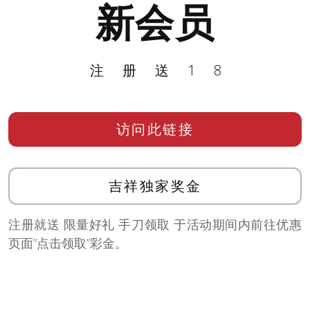
新会员
注册送18
访问此链接
吉祥独家奖金
注册就送 限量好礼 手刀领取 于活动期间内前往优惠
页面”点击领取”彩金。