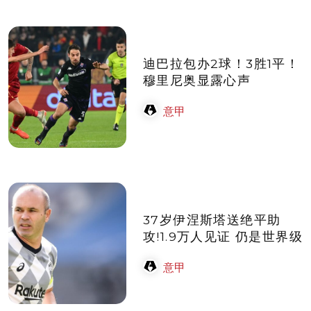
迪巴拉包办2球！3胜1平！
穆里尼奥显露心声
意甲
37岁伊涅斯塔送绝平助
攻!1.9万人见证 仍是世界级
意甲