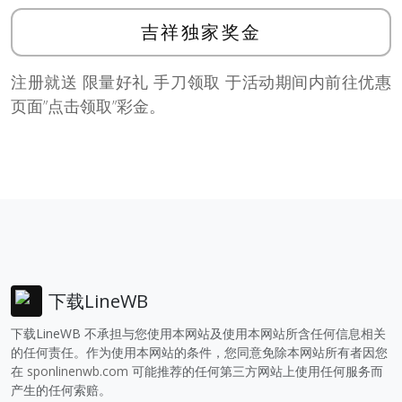
吉祥独家奖金
注册就送 限量好礼 手刀领取 于活动期间内前往优惠
页面”点击领取”彩金。
下载LineWB
下载LineWB 不承担与您使用本网站及使用本网站所含任何信息相关
的任何责任。作为使用本网站的条件，您同意免除本网站所有者因您
在
sponlinenwb.com
可能推荐的任何第三方网站上使用任何服务而
产生的任何索赔。