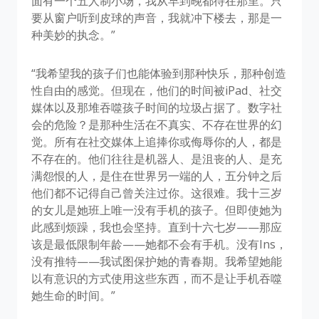
面有一个五人制小场，我从早到晚都待在那里。只
要从窗户听到皮球的声音，我就冲下楼去，那是一
种美妙的执念。”
“我希望我的孩子们也能体验到那种快乐，那种创造
性自由的感觉。但现在，他们的时间被iPad、社交
媒体以及那堆吞噬孩子时间的垃圾占据了。数字社
会的危险？是那种生活在不真实、不存在世界的幻
觉。所有在社交媒体上追捧你或侮辱你的人，都是
不存在的。他们往往是机器人、是沮丧的人、是充
满怨恨的人，是住在世界另一端的人，五分钟之后
他们都不记得自己曾关注过你。这很难。我十三岁
的女儿是她班上唯一没有手机的孩子。但即使她为
此感到烦躁，我也会坚持。直到十六七岁——那应
该是最低限制年龄——她都不会有手机。没有Ins，
没有推特——我试图保护她的青春期。我希望她能
以有意识的方式使用这些东西，而不是让手机吞噬
她生命的时间。”