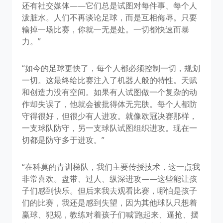
还有社交媒体——它们总是试图对每件事、每个人
泼脏水。人们不再谈论足球，而是互相侮辱。只要
输掉一场比赛，你就一无是处。一切都快速而暴
力。”
“如今的足球更快了，每个人都必须控制一切，规划
一切。这最终给比赛注入了机器人般的特性。天赋
和创造力没有空间。如果有人试图做一个复杂的动
作却失误了，他就会被批得体无完肤。每个人都防
守得很好，但很少有人进攻。就像欧冠决赛那样，
一支球队防守，另一支球队试图组织进攻。现在一
切都是防守多于进攻。”
“在科莫的青训梯队，我们主要传授技术，这一点我
非常喜欢。盘带、过人、纵深进攻——这些能让孩
子们感到快乐。但后来我去观看比赛，哪怕是孩子
们的比赛，我还是感到失望，因为其他球队只想着
赢球、犯规，教练对着孩子们喊’跑起来、逼抢、摆