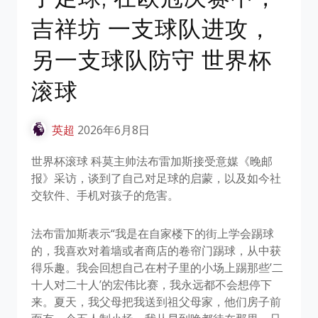
吉祥坊 一支球队进攻，
另一支球队防守 世界杯
滚球
英超
2026年6月8日
世界杯滚球 科莫主帅法布雷加斯接受意媒《晚邮
报》采访，谈到了自己对足球的启蒙，以及如今社
交软件、手机对孩子的危害。
法布雷加斯表示“我是在自家楼下的街上学会踢球
的，我喜欢对着墙或者商店的卷帘门踢球，从中获
得乐趣。我会回想自己在村子里的小场上踢那些’二
十人对二十人’的宏伟比赛，我永远都不会想停下
来。夏天，我父母把我送到祖父母家，他们房子前