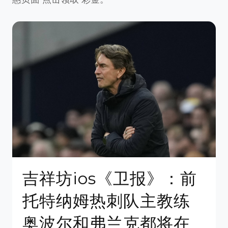
吉祥坊ios《卫报》：前
托特纳姆热刺队主教练
奥波尔和弗兰克都将在