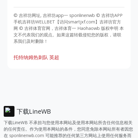
© 吉祥坊网址, 吉祥坊app一 sponlinenwb © 吉祥坊APP
手机吉祥坊WELLBET【访问smartjxf.com】吉祥坊官方
网 © 吉祥体育官网，吉祥体育一 Haohaowb 版权申明 本
文不代表我们的观点。如果这篇转载侵犯您的版权，请联
系我们及时删除！
托特纳姆热刺队
英超
下载LineWB
下载LineWB 不承担与您使用本网站及使用本网站所含任何信息相关
的任何责任。作为使用本网站的条件，您同意免除本网站所有者因您
在
sponlinenwb.com
可能推荐的任何第三方网站上使用任何服务而