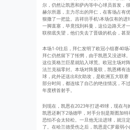
尔，仍然让凯恩和萨内等中心球员首发，很
赫尔所愿，主力尽出的拜仁，在客场占有优
狠撒了一把盐。吉祥坊手机\本场仅有的进
一脚直塞，毕竟找到科曼，这位边路天才
联彻底失望，他们失去了晋级的机会，甚
本场1-0往后，拜仁发明了欧冠小组赛4
拜仁仍然留下了怅惘，由于凯恩又没进球。
这位英格兰巨星就陷入球荒。欧冠主场对
法兰克福零封。本场对阵曼联，凯恩稀有连续
球，此外还送出8次助攻，是欧洲五大联赛
部分时间，都连续了自己的绝佳情况，不过
年度榜首射手。
到现在，凯恩在2023年打进49球，现在
凯恩还剩下2场德甲，对手分别是斯图加特
恐怕不会太轻松。一旦他无法进球，就注定
了。在哈兰德受伤之后，凯恩是C罗最弱小