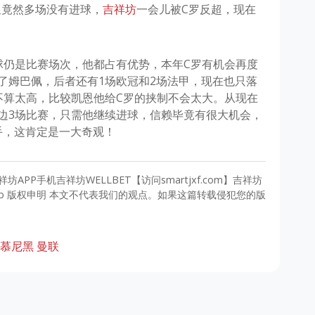
星竟然多场没有进球，
吉祥坊
一会儿被C罗反超，现在
球仍是比赛场次，他都占有优势，本年C罗有机会再度
了姆巴佩，后者还有1场欧冠和2场法甲，现在也只落
不算太高，比较凯恩他给C罗的挟制不会太大。从现在
边3场比赛，只需他继续进球，信赖毕竟有很大机会，
手，这肯定是一大奇观！
 吉祥坊APP手机吉祥坊WELLBET【访问smartjxf.com】吉祥坊
owb 版权申明 本文不代表我们的观点。如果这篇转载侵犯您的版
慕尼黑
曼联