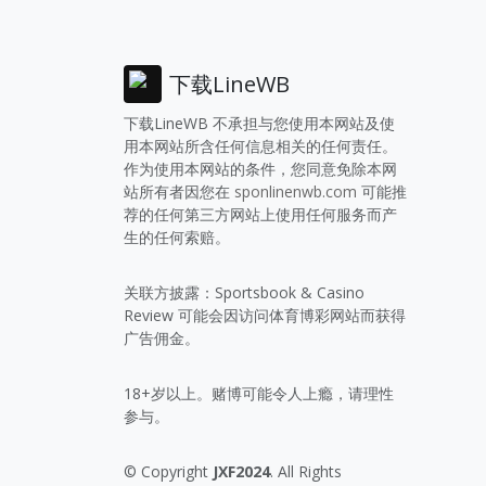
下载LineWB
下载LineWB 不承担与您使用本网站及使
用本网站所含任何信息相关的任何责任。
作为使用本网站的条件，您同意免除本网
站所有者因您在
sponlinenwb.com
可能推
荐的任何第三方网站上使用任何服务而产
生的任何索赔。
关联方披露：Sportsbook & Casino
Review 可能会因访问体育博彩网站而获得
广告佣金。
18+岁以上。赌博可能令人上瘾，请理性
参与。
© Copyright
JXF2024
. All Rights