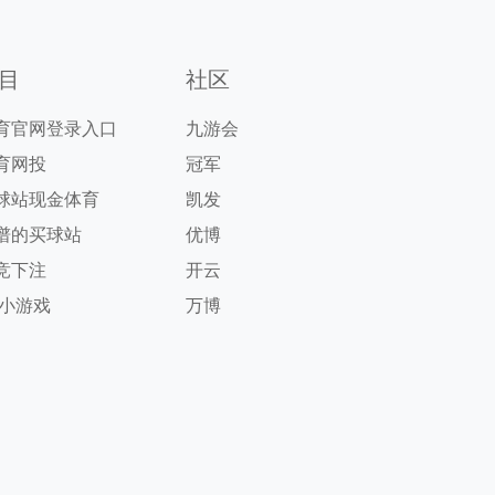
目
社区
育官网登录入口
九游会
育网投
冠军
球站现金体育
凯发
谱的买球站
优博
竞下注
开云
g小游戏
万博