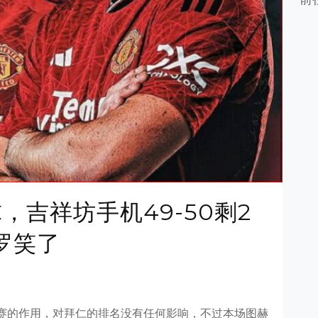
，吉祥坊手机49-50剩2
罗笑了
比赛的作用，对拜仁的排名没有任何影响，不过本场图赫