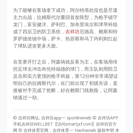
为了能够在客场拿下成功，阿尔特塔此役也是尽遣
主力出战，拉姆斯代尔重回首发阵型，为枪手镇守
龙门，富安健洋、萨利巴、加布里埃尔和津琴科组
成了四后卫的防卫系统，
吉祥坊
厄德高、赖斯和特
罗萨德坐镇中场，萨卡、热苏斯和马丁内利则扛起
了球队进攻更多大旗。
在竞赛开打之后，阿森纳就反客为主，在客场用传
控足球去冲击布伦特福德的球门，而主队则用防卫
反击和实力更强的枪手斡旋，第12分钟非常渴望证
明自己的拉姆斯代尔，在门前出现了初级失误，直
接被对手完成了抢断，好在赖斯门线救险，让阿森
纳逃过一劫。
© 吉祥坊网址, 吉祥坊app一 sponlinenwb © 吉祥坊APP
手机吉祥坊WELLBET【访问smartjxf.com】吉祥坊官方
网 © 吉祥体育官网，吉祥体育一 Haohaowb 版权申明 本