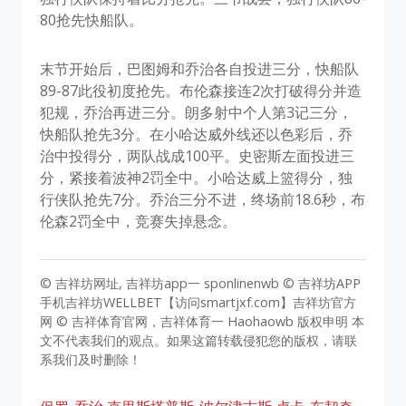
80抢先快船队。
末节开始后，巴图姆和乔治各自投进三分，快船队
89-87此役初度抢先。布伦森接连2次打破得分并造
犯规，乔治再进三分。朗多射中个人第3记三分，
快船队抢先3分。在小哈达威外线还以色彩后，乔
治中投得分，两队战成100平。史密斯左面投进三
分，紧接着波神2罚全中。小哈达威上篮得分，独
行侠队抢先7分。乔治三分不进，终场前18.6秒，布
伦森2罚全中，竞赛失掉悬念。
© 吉祥坊网址, 吉祥坊app一 sponlinenwb © 吉祥坊APP
手机吉祥坊WELLBET【访问smartjxf.com】吉祥坊官方
网 © 吉祥体育官网，吉祥体育一 Haohaowb 版权申明 本
文不代表我们的观点。如果这篇转载侵犯您的版权，请联
系我们及时删除！