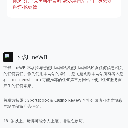
保罗-乔治
克里斯塔普斯-波尔津吉斯
卢卡-东契奇
科怀-伦纳德
下载LineWB
下载LineWB 不承担与您使用本网站及使用本网站所含任何信息相关
的任何责任。作为使用本网站的条件，您同意免除本网站所有者因您
在
sponlinenwb.com
可能推荐的任何第三方网站上使用任何服务而
产生的任何索赔。
关联方披露：Sportsbook & Casino Review 可能会因访问体育博彩
网站而获得广告佣金。
18+岁以上。赌博可能令人上瘾，请理性参与。