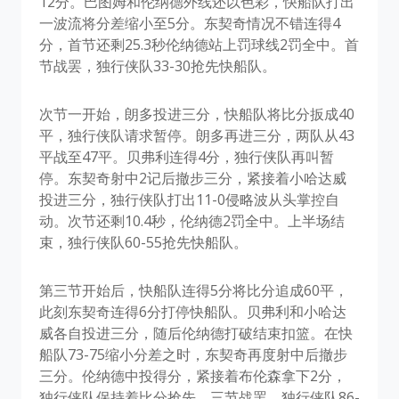
12分。巴图姆和伦纳德外线还以色彩，快船队打出
一波流将分差缩小至5分。东契奇情况不错连得4
分，首节还剩25.3秒伦纳德站上罚球线2罚全中。首
节战罢，独行侠队33-30抢先快船队。
次节一开始，朗多投进三分，快船队将比分扳成40
平，独行侠队请求暂停。朗多再进三分，两队从43
平战至47平。贝弗利连得4分，独行侠队再叫暂
停。东契奇射中2记后撤步三分，紧接着小哈达威
投进三分，独行侠队打出11-0侵略波从头掌控自
动。次节还剩10.4秒，伦纳德2罚全中。上半场结
束，独行侠队60-55抢先快船队。
第三节开始后，快船队连得5分将比分追成60平，
此刻东契奇连得6分打停快船队。贝弗利和小哈达
威各自投进三分，随后伦纳德打破结束扣篮。在快
船队73-75缩小分差之时，东契奇再度射中后撤步
三分。伦纳德中投得分，紧接着布伦森拿下2分，
独行侠队保持着比分抢先。三节战罢，独行侠队86-