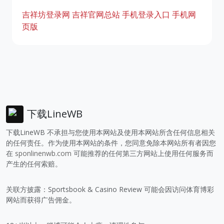
吉祥坊登录网
吉祥官网总站
手机登录入口
手机网
页版
下载LineWB
下载LineWB 不承担与您使用本网站及使用本网站所含任何信息相关
的任何责任。作为使用本网站的条件，您同意免除本网站所有者因您
在
sponlinenwb.com
可能推荐的任何第三方网站上使用任何服务而
产生的任何索赔。
关联方披露：Sportsbook & Casino Review 可能会因访问体育博彩
网站而获得广告佣金。