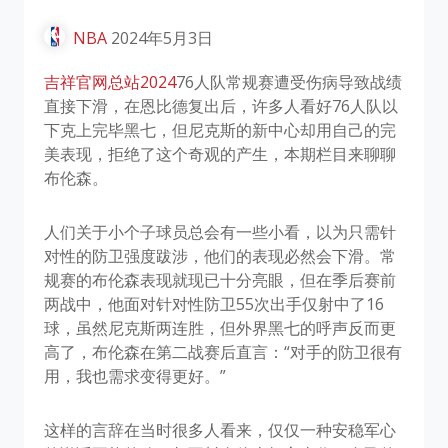
NBA
2024年5月3日
吉祥官网总站2024
76人队常规赛遭受伤病导致战绩
直接下滑，在恩比德复出后，许多人看好76人队以
下克上完毕黑七，但尼克斯的新中心却用自己的完
美表现，拒绝了这个奇观的产生，本期栏目来聊聊
布伦森。
人们关于小个子球员总会有一些小看，以为只需针
对性的防卫强度跋涉，他们的表现必然会下滑。常
规赛的布伦森表现就现已十分亮眼，但在季后赛前
两战中，他面对针对性防卫55次出手仅射中了16
球，虽然尼克斯两连胜，但外界黑七的呼声反而更
高了，布伦森在第二战赛后直言：“对手的防卫很有
用，我也需求变得更好。”
这样的言辞在当时很多人看来，仅仅一种安稳军心