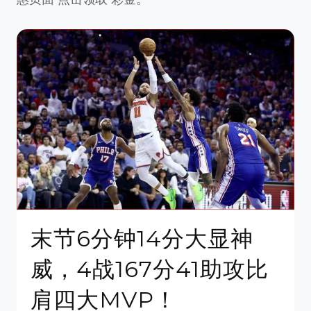
末节6分钟14分大显神
威，4战167分41助攻比
肩四大MVP！