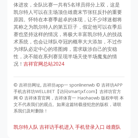
体进攻，全队比赛一共有5名球员得分上双，这是
凯尔特人可以在主场顶住雄鹿末节张狂反扑的重要
原因。怀特在本赛季超卓的体现，让不少球迷都将
其称之为凯尔特人的第五巨子，假定他可以在季后
赛也坚持这样的情况，将极大丰富凯尔特人的技战
术系统，也会让球队夺冠的概率大大添加，不过作
为球队必定中心的塔图姆，需求跋涉自己的安稳
性，决不能在系列赛呈现半场天使半场魔鬼的情
况！
吉祥官网总站2024
© 吉祥坊网址, 吉祥坊app一 sponlinenwb © 吉祥坊APP
手机吉祥坊WELLBET【访问smartjxf.com】吉祥坊官方
网 © 吉祥体育官网，吉祥体育一 Haohaowb 版权申明 本
文不代表我们的观点。如果这篇转载侵犯您的版权，请联
系我们及时删除！
凯尔特人队
吉祥访手机进入
手机登录入口
雄鹿队