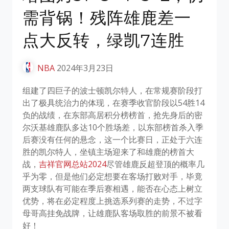
需背锅！残阵雄鹿差一
点大反转，绿凯7连胜
NBA
2024年3月23日
组建了四巨子的波士顿凯尔特人，在常规赛阶段打
出了极具统治力的体现，在赛季收官阶段以54胜14
负的战绩，在东部高居积分榜榜首，抢先身后的密
尔沃基雄鹿队多达10个胜场差，以东部榜首杀入季
后赛没有任何的悬念，这一个比赛日，正处于六连
胜的凯尔特人，坐镇主场迎来了和雄鹿的榜首大
战，
吉祥官网总站2024
尽管雄鹿反超登顶的概率几
乎为零，但是他们必定想要在客场打败对手，毕竟
两支球队有可能在季后赛相遇，能否在心态上树立
优势，将在必定程度上挑选系列赛的走势，不过字
母哥高挂免战牌，让雄鹿队客场取胜的前景不被看
好！