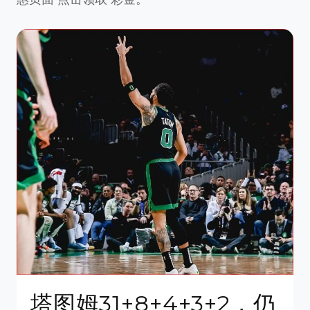
塔图姆31+8+4+3+2，仍