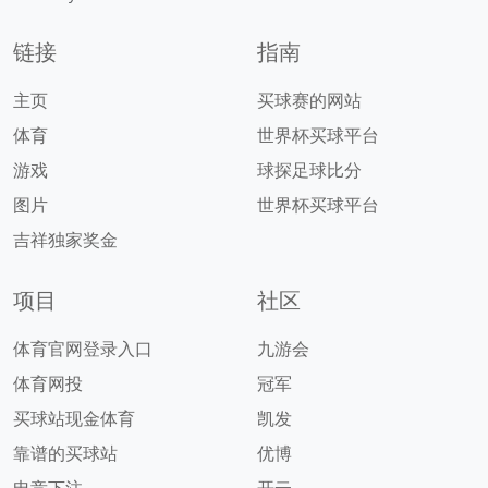
链接
指南
主页
买球赛的网站
体育
世界杯买球平台
游戏
球探足球比分
图片
世界杯买球平台
吉祥独家奖金
项目
社区
体育官网登录入口
九游会
体育网投
冠军
买球站现金体育
凯发
靠谱的买球站
优博