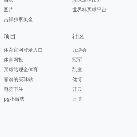
图片
世界杯买球平台
吉祥独家奖金
项目
社区
体育官网登录入口
九游会
体育网投
冠军
买球站现金体育
凯发
靠谱的买球站
优博
电竞下注
开云
pg小游戏
万博