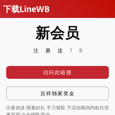
下载LineWB
新会员
注册送18
访问此链接
吉祥独家奖金
注册就送 限量好礼 手刀领取 于活动期间内前往优
惠页面”点击领取”彩金。