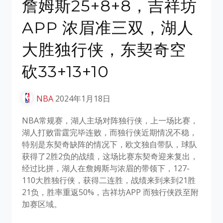
詹姆斯25+8+8，吉祥坊
APP 浓眉准三双，湖人
大胜独行侠，东契奇空
砍33+13+10
NBA
2024年1月18日
NBA常规赛，湖人主场对阵独行侠，上一场比赛，
湖人打败雷霆完毕连败，而独行侠近期情况不稳，
特别是东契奇缺阵的情况下，欧文独自带队，球队
获得了2胜2负的战绩，这场比赛东契奇迎来复出，
经过比拼，湖人在詹姆斯与浓眉的带领下，127-
110大胜独行侠，获得二连胜，战绩来到来到21胜
21负，胜率重返50%，吉祥坊APP 而独行侠跌至附
加赛区域。