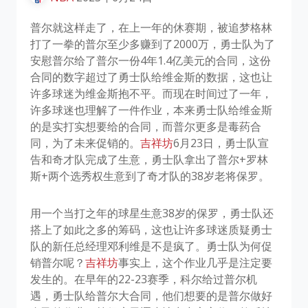
普尔就这样走了，在上一年的休赛期，被追梦格林
打了一拳的普尔至少多赚到了2000万，勇士队为了
安慰普尔给了普尔一份4年1.4亿美元的合同，这份
合同的数字超过了勇士队给维金斯的数据，这也让
许多球迷为维金斯抱不平。而现在时间过了一年，
许多球迷也理解了一件作业，本来勇士队给维金斯
的是实打实想要给的合同，而普尔更多是毒药合
同，为了未来促销的。
吉祥坊
6月23日，勇士队宣
告和奇才队完成了生意，勇士队拿出了普尔+罗林
斯+两个选秀权生意到了奇才队的38岁老将保罗。
用一个当打之年的球星生意38岁的保罗，勇士队还
搭上了如此之多的筹码，这也让许多球迷质疑勇士
队的新任总经理邓利维是不是疯了。勇士队为何促
销普尔呢？
吉祥坊
事实上，这个作业几乎是注定要
发生的。在早年的22-23赛季，科尔给过普尔机
遇，勇士队给普尔大合同，他们想要的是普尔做好