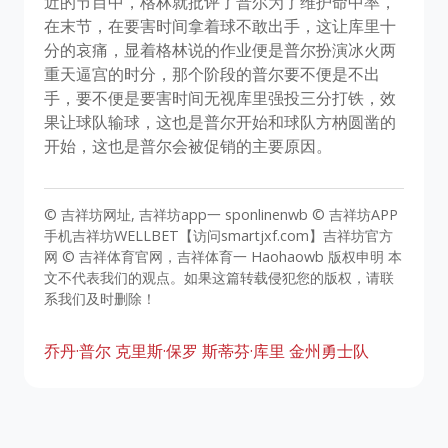
近的节目中，格林就批评了普尔为了维护命中率，
在末节，在要害时间拿着球不敢出手，这让库里十
分的哀痛，显着格林说的作业便是普尔扮演冰火两
重天逼宫的时分，那个阶段的普尔要不便是不出
手，要不便是要害时间无视库里强投三分打铁，效
果让球队输球，这也是普尔开始和球队方枘圆凿的
开始，这也是普尔会被促销的主要原因。
© 吉祥坊网址, 吉祥坊app一 sponlinenwb © 吉祥坊APP
手机吉祥坊WELLBET【访问smartjxf.com】吉祥坊官方
网 © 吉祥体育官网，吉祥体育一 Haohaowb 版权申明 本
文不代表我们的观点。如果这篇转载侵犯您的版权，请联
系我们及时删除！
乔丹·普尔
克里斯·保罗
斯蒂芬·库里
金州勇士队