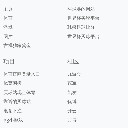
主页
买球赛的网站
体育
世界杯买球平台
游戏
球探足球比分
图片
世界杯买球平台
吉祥独家奖金
项目
社区
体育官网登录入口
九游会
体育网投
冠军
买球站现金体育
凯发
靠谱的买球站
优博
电竞下注
开云
pg小游戏
万博