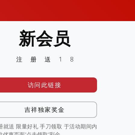
新会员
注册送18
访问此链接
吉祥独家奖金
册就送 限量好礼 手刀领取 于活动期间内
往优惠页面”点击领取”彩金。