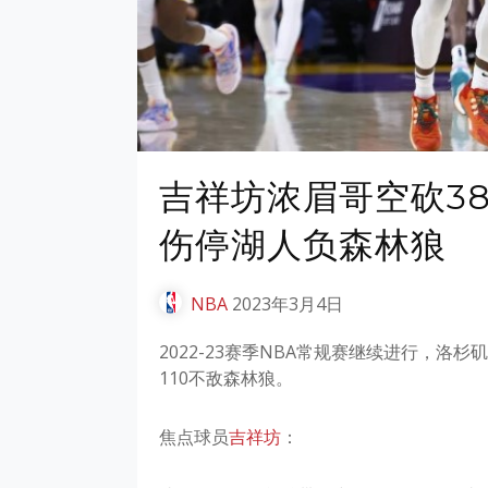
吉祥坊浓眉哥空砍38
伤停湖人负森林狼
NBA
2023年3月4日
2022-23赛季NBA常规赛继续进行，洛
110不敌森林狼。
焦点球员
吉祥坊
：