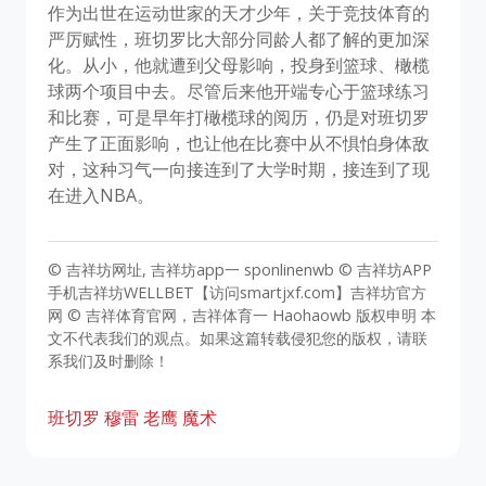
作为出世在运动世家的天才少年，关于竞技体育的
严厉赋性，班切罗比大部分同龄人都了解的更加深
化。从小，他就遭到父母影响，投身到篮球、橄榄
球两个项目中去。尽管后来他开端专心于篮球练习
和比赛，可是早年打橄榄球的阅历，仍是对班切罗
产生了正面影响，也让他在比赛中从不惧怕身体敌
对，这种习气一向接连到了大学时期，接连到了现
在进入NBA。
© 吉祥坊网址, 吉祥坊app一 sponlinenwb © 吉祥坊APP
手机吉祥坊WELLBET【访问smartjxf.com】吉祥坊官方
网 © 吉祥体育官网，吉祥体育一 Haohaowb 版权申明 本
文不代表我们的观点。如果这篇转载侵犯您的版权，请联
系我们及时删除！
班切罗
穆雷
老鹰
魔术