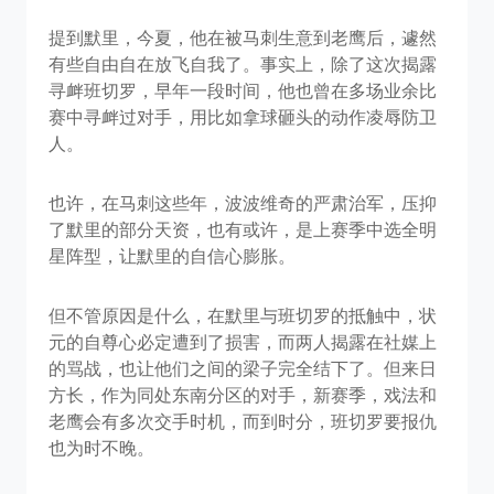
提到默里，今夏，他在被马刺生意到老鹰后，遽然
有些自由自在放飞自我了。事实上，除了这次揭露
寻衅班切罗，早年一段时间，他也曾在多场业余比
赛中寻衅过对手，用比如拿球砸头的动作凌辱防卫
人。
也许，在马刺这些年，波波维奇的严肃治军，压抑
了默里的部分天资，也有或许，是上赛季中选全明
星阵型，让默里的自信心膨胀。
但不管原因是什么，在默里与班切罗的抵触中，状
元的自尊心必定遭到了损害，而两人揭露在社媒上
的骂战，也让他们之间的梁子完全结下了。但来日
方长，作为同处东南分区的对手，新赛季，戏法和
老鹰会有多次交手时机，而到时分，班切罗要报仇
也为时不晚。