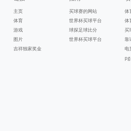
主页
买球赛的网站
体
体育
世界杯买球平台
体
游戏
球探足球比分
买
图片
世界杯买球平台
靠
吉祥独家奖金
电
p