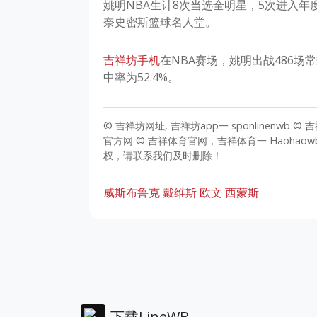
姚明NBA生计8次当选全明星，5次进入年
奈史密斯篮球名人堂。
吉祥坊手机
在NBA赛场，姚明出战486场常
中率为52.4%。
© 吉祥坊网址, 吉祥坊app一 sponlinenwb ©
官方网 © 吉祥体育官网，吉祥体育一 Haoha
权，请联系我们及时删除！
威斯布鲁克
戴维斯
欧文
西蒙斯
下载LineWB