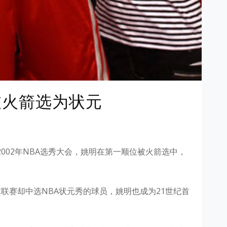
被火箭选为状元
，2002年NBA选秀大会，姚明在第一顺位被火箭选中，
联赛却中选NBA状元秀的球员，姚明也成为21世纪首