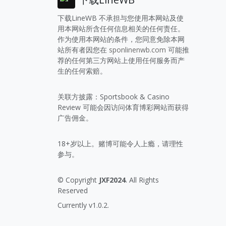
下载LineWB 不承担与您使用本网站及使
用本网站所含任何信息相关的任何责任。
作为使用本网站的条件，您同意免除本网
站所有者因您在
sponlinenwb.com
可能推
荐的任何第三方网站上使用任何服务而产
生的任何索赔。
关联方披露：Sportsbook & Casino
Review 可能会因访问体育博彩网站而获得
广告佣金。
18+岁以上。赌博可能令人上瘾，请理性
参与。
© Copyright
JXF2024
. All Rights
Reserved
Currently v1.0.2.