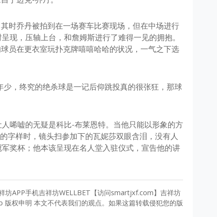
。其时乔丹被拍到在一场赛车比赛现场，但在中场进行
时呈现，压轴上台，和詹姆斯进行了难得一见的拥抱。
的球员在更衣室玩扑克牌嘻嘻哈哈的状况，一气之下选
年少，终究的绝杀球是一记后仰跳投真的很张狂，那球
让人唏嘘的无疑是科比-布莱恩特。当他只能以形象的方
020的字样时，镜头扫参加下的瓦妮莎双眼含泪，没有人
冠军奖杯；他本该呈现在名人堂入驻仪式，宣告他的讲
 吉祥坊APP手机吉祥坊WELLBET【访问smartjxf.com】吉祥坊
owb 版权申明 本文不代表我们的观点。如果这篇转载侵犯您的版