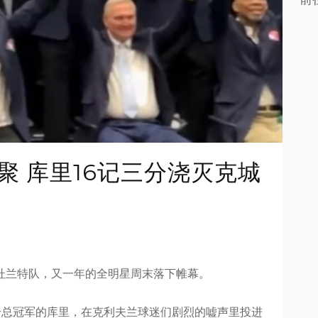
聚 库里16记三分浇灭克城
杜兰特队，又一年的全明星周末落下帷幕。
个总冠军的库里，在克利夫兰球迷们剧烈的嘘声里投进