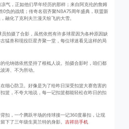
口凉气，正如他们早年经历的那样；来自阿克伦的詹姆
0负的战绩；传奇名宿齐聚NBA75周年盛典，联盟新
浪，融化了克利夫兰漫天纷飞的大雪。
役球员拍摄了合影，虽然依然有许多球星因为各种原因缺
远古猛兽和现役巨星齐聚一堂，每位球迷看见这样的局
称的伦纳德依然坚持了根柢人设。拍摄合影时，咱们都
无波涛、不为所动。
人在细心防卫。好像是为了给昨日深受扣篮大赛危害的
彩扣篮，不夸大地说，每一记扣篮都能轻松在昨日的扣
背扣，一个腾跃半场的传球接一记360度暴扣，让现
里留下了三年级生莫兰特的身影。
吉祥坊手机