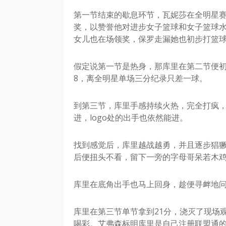
第一节结束的歇息环节，瓦妮莎在全明星赛上
奖，以赞誉他对进步女子篮球和女子篮球水
女儿也在场领奖，保罗走漏她也初步打篮
假定说第一节是热身，那库里在第二节便初
8，离全明星单场三分纪录只差一球。
到第三节，库里手感持续火热，完全打疯
进，logo处的出手也依然能进。
找到感觉后，库里越战越勇，并且逐步猖獗
后便扭头不看，留下一旁的字母哥呆若木
库里在底角出手也马上回身，趁便寻衅地
库里在第三节单节拿到21分，浇灭了现场
喝彩。艾弗森标明库里是自己注册联盟通的