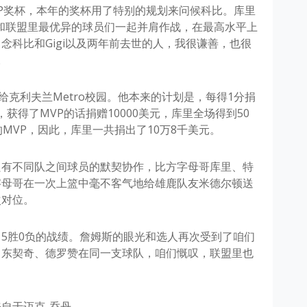
P奖杯，本年的奖杯用了特别的规划来问候科比。库里
和联盟里最优异的球员们一起并肩作战，在最高水平上
念科比和Gigi以及两年前去世的人，我很谦善，也很
。
给克利夫兰Metro校园。他本来的计划是，每得1分捐
，获得了MVP的话捐赠10000美元，库里全场得到50
MVP，因此，库里一共捐出了10万8千美元。
只有不同队之间球员的默契协作，比方字母哥库里、特
字母哥在一次上篮中毫不客气地给雄鹿队友米德尔顿送
次对位。
5胜0负的战绩。詹姆斯的眼光和选人再次受到了咱们
、东契奇、德罗赞在同一支球队，咱们慨叹，联盟里也
自于迈克-乔丹。