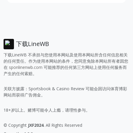
下载LineWB
下载LineWB 不承担与您使用本网站及使用本网站所含任何信息相关
的任何责任。作为使用本网站的条件，您同意免除本网站所有者因您
在
sponlinenwb.com
可能推荐的任何第三方网站上使用任何服务而
产生的任何索赔。
关联方披露：Sportsbook & Casino Review 可能会因访问体育博彩
网站而获得广告佣金。
18+岁以上。赌博可能令人上瘾，请理性参与。
© Copyright
JXF2024
. All Rights Reserved