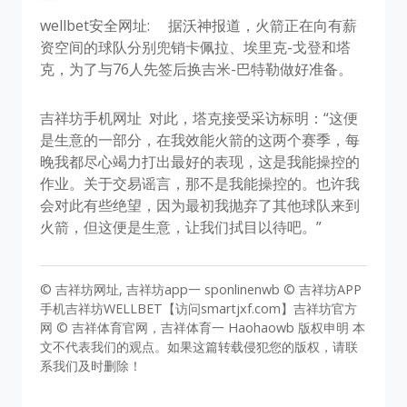
wellbet安全网址:
据沃神报道，火箭正在向有薪
资空间的球队分别兜销卡佩拉、埃里克-戈登和塔
克，为了与76人先签后换吉米-巴特勒做好准备。
吉祥坊手机网址
对此，塔克接受采访标明：“这便
是生意的一部分，在我效能火箭的这两个赛季，每
晚我都尽心竭力打出最好的表现，这是我能操控的
作业。关于交易谣言，那不是我能操控的。也许我
会对此有些绝望，因为最初我抛弃了其他球队来到
火箭，但这便是生意，让我们拭目以待吧。”
© 吉祥坊网址, 吉祥坊app一 sponlinenwb © 吉祥坊APP
手机吉祥坊WELLBET【访问smartjxf.com】吉祥坊官方
网 © 吉祥体育官网，吉祥体育一 Haohaowb 版权申明 本
文不代表我们的观点。如果这篇转载侵犯您的版权，请联
系我们及时删除！