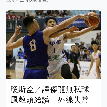
瓊斯盃／譚傑龍無私球
風教頭給讚 外線失常