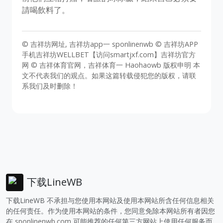
請喝飲料了。
© 吉祥坊网址, 吉祥坊app一 sponlinenwb © 吉祥坊APP
手机吉祥坊WELLBET【访问smartjxf.com】吉祥坊官方
网 © 吉祥体育官网，吉祥体育一 Haohaowb 版权申明 本
文不代表我们的观点。如果这篇转载侵犯您的版权，请联
系我们及时删除！
下载LineWB
下载LineWB 不承担与您使用本网站及使用本网站所含任何信息相关
的任何责任。作为使用本网站的条件，您同意免除本网站所有者因您
在
sponlinenwb.com
可能推荐的任何第三方网站上使用任何服务而