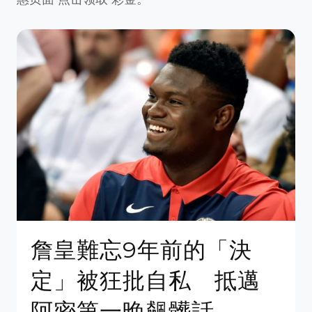
詹皇難忘9年前的「決
定」被狂批自私 抵邁
阿密第一晚飆髒話