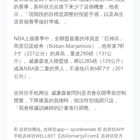
的賽事，新科狀元在接下來少了這個機會，他表
示，「現階段的目標是調整好投籃手感，以及為生
涯首個賽季做好準備。」
NBA上個賽季中，全聯盟最重的球員是「巨神兵」
馬里亞諾維奇（Boban Marjanovic），他有著7呎
3寸（221公分）的身高，重達290磅（131公
斤）。威廉森進入聯盟後，將以285磅（129公斤）
成為NBA第二重的男人，不過他只有6呎7寸（201
公分）。
吉祥坊手机网址
威廉森被問到是否會在開季前控制
體重，下降膝蓋的負擔時，他沒特別強調只說，
「我會根據訓練師的計畫進行調整。」
© 吉祥坊网址, 吉祥坊app一 sponlinenwb © 吉祥坊APP
手机吉祥坊WELLBET【访问smartjxf.com】吉祥坊官方