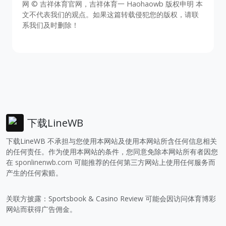
网 © 吉祥体育官网，吉祥体育一 Haohaowb 版权申明 本
文不代表我们的观点。如果这篇转载侵犯您的版权，请联
系我们及时删除！
下载LineWB
下载LineWB 不承担与您使用本网站及使用本网站所含任何信息相关
的任何责任。作为使用本网站的条件，您同意免除本网站所有者因您
在
sponlinenwb.com
可能推荐的任何第三方网站上使用任何服务而
产生的任何索赔。
关联方披露：Sportsbook & Casino Review 可能会因访问体育博彩
网站而获得广告佣金。