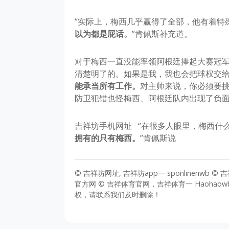
“实际上，梅西几乎赢得了全部，他有着特
以为都是屁话。
”肯佩斯补充道。
对于梅西一直没能率领阿根廷捧起大赛冠军
清楚明了的。如果是我，我也会把球权交
能承当所有工作。
对主帅来说，你必须要
防卫犯错也怪梅西、阿根廷队内出现了负面
吉祥坊手机网址
“在很多人眼里，梅西什
拥有的只有梅西。
”肯佩斯说
© 吉祥坊网址, 吉祥坊app一 sponlinenwb ©
官方网 © 吉祥体育官网，吉祥体育一 Haoha
权，请联系我们及时删除！