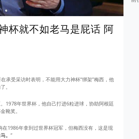
神杯就不如老马是屁话 阿
在承受采访时表明，不能用大力神杯“绑架”梅西，他
纳了。
。1978年世界杯，他自己打进6粒进球，协助阿根廷
杯金靴奖。
纳在1986年拿到过世界杯冠军，但梅西没有，这是现
老马。
”