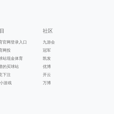
目
社区
育官网登录入口
九游会
育网投
冠军
球站现金体育
凯发
谱的买球站
优博
竞下注
开云
g小游戏
万博