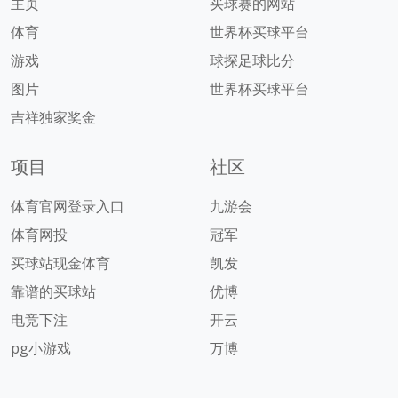
主页
买球赛的网站
体育
世界杯买球平台
游戏
球探足球比分
图片
世界杯买球平台
吉祥独家奖金
项目
社区
体育官网登录入口
九游会
体育网投
冠军
买球站现金体育
凯发
靠谱的买球站
优博
电竞下注
开云
pg小游戏
万博