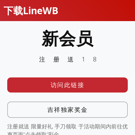
下载LineWB
新会员
注册送18
访问此链接
吉祥独家奖金
注册就送 限量好礼 手刀领取 于活动期间内前往优
惠页面”点击领取”彩金。