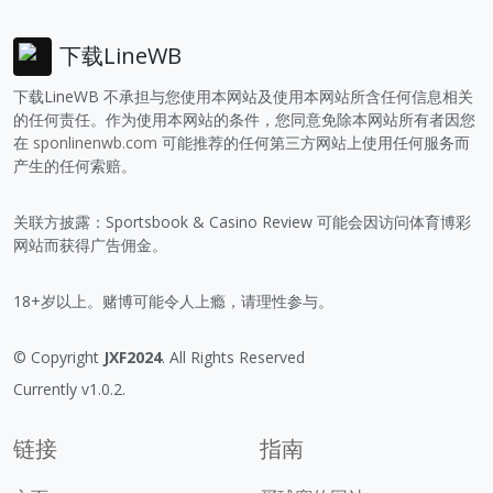
下载LineWB
下载LineWB 不承担与您使用本网站及使用本网站所含任何信息相关
的任何责任。作为使用本网站的条件，您同意免除本网站所有者因您
在
sponlinenwb.com
可能推荐的任何第三方网站上使用任何服务而
产生的任何索赔。
关联方披露：Sportsbook & Casino Review 可能会因访问体育博彩
网站而获得广告佣金。
18+岁以上。赌博可能令人上瘾，请理性参与。
© Copyright
JXF2024
. All Rights Reserved
Currently v1.0.2.
链接
指南