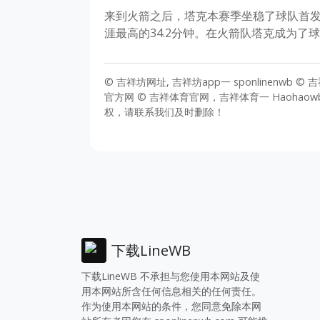
来到火箭之后，塔克本赛季坐稳了球队首发
涯最高的34.2分钟。在火箭队塔克成为了
© 吉祥坊网址, 吉祥坊app一 sponlinenwb ©
官方网 © 吉祥体育官网，吉祥体育一 Haoha
权，请联系我们及时删除！
下载LineWB
下载LineWB 不承担与您使用本网站及使
用本网站所含任何信息相关的任何责任。
作为使用本网站的条件，您同意免除本网