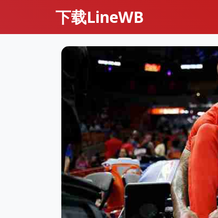
下载LineWB