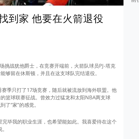
找到家 他要在火箭退役
场挑战犹他爵士，在竞赛开端前，火箭队球员PJ-塔克
后能够留在休斯顿，并且在这支球队完结退役。
秀赛季只打了17场竞赛，随后就被流放到海外联盟。他
的篮球联赛征战。曾效力过猛龙和太阳NBA两支球
到了“家”的感觉。
完毕我的职业生涯，也希望能如此。我喜爱待在这个
说。