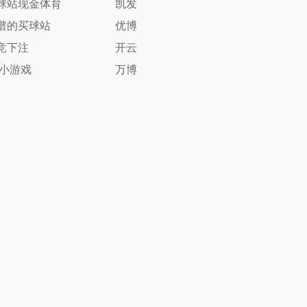
球站现金体育
凯发
谱的买球站
优博
竞下注
开云
g小游戏
万博