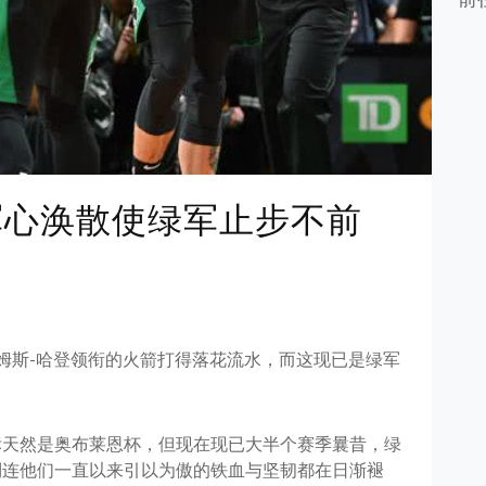
军心涣散使绿军止步不前
姆斯-哈登领衔的火箭打得落花流水，而这现已是绿军
标天然是奥布莱恩杯，但现在现已大半个赛季曩昔，绿
倒连他们一直以来引以为傲的铁血与坚韧都在日渐褪