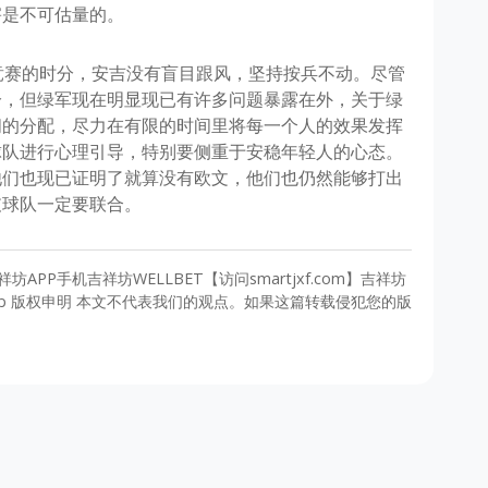
害是不可估量的。
竞赛的时分，安吉没有盲目跟风，坚持按兵不动。尽管
分，但绿军现在明显现已有许多问题暴露在外，关于绿
间的分配，尽力在有限的时间里将每一个人的效果发挥
球队进行心理引导，特别要侧重于安稳年轻人的心态。
他们也现已证明了就算没有欧文，他们也仍然能够打出
支球队一定要联合。
 吉祥坊APP手机吉祥坊WELLBET【访问smartjxf.com】吉祥坊
owb 版权申明 本文不代表我们的观点。如果这篇转载侵犯您的版