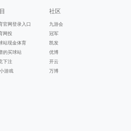
目
社区
育官网登录入口
九游会
育网投
冠军
球站现金体育
凯发
谱的买球站
优博
竞下注
开云
g小游戏
万博