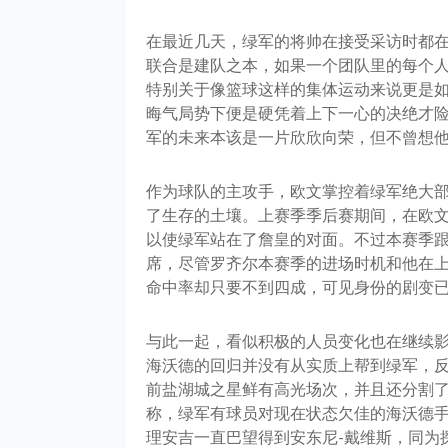
在最近几天，绿军的将帅在接受采访时都在
联合是建队之本，如果一个团队里的每个
特别关于像篮球这样的集体运动来说更是
晦气局势下便是硬凭着上下一心的决绝才
军的未来本该是一片欣欣向荣，但不曾想
作为球队的主攻手，欧文掌控着绿军绝大部
了生存的土壤。上赛季季后赛期间，在欧
以使绿军站在了詹皇的对面。不过本赛季
席，尽管罗齐尔本赛季的进场时机和他在
命中率却只要不到四成，可见身份的剧变
与此一起，看似积极的人员变化也在继续影
海沃德的回归并没有从实质上帮到绿军，
前盐湖城之星鲜有高光场次，并且还分割
称，绿军有球员对现在状态欠佳的海沃德
理安吉一直巴望得到安东尼-戴维斯，同为