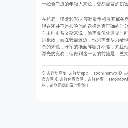
于经验尚浅的年轻人来说，交易流言的伤
在雄鹿、猛龙和76人等劲敌争相展开军备
现在还并不是检验他的选择是否正确的时
军主帅史蒂文斯来说，他需要优化进场时
到极致，而在安吉这边，他则需要尽力给
总的来说，绿军的纸面阵容并不差，并且
漂亮的竞赛，但做到这一切的前提是，整
© 吉祥坊网址, 吉祥坊app一 sponlinenwb ©
官方网 © 吉祥体育官网，吉祥体育一 Haoha
权，请联系我们及时删除！