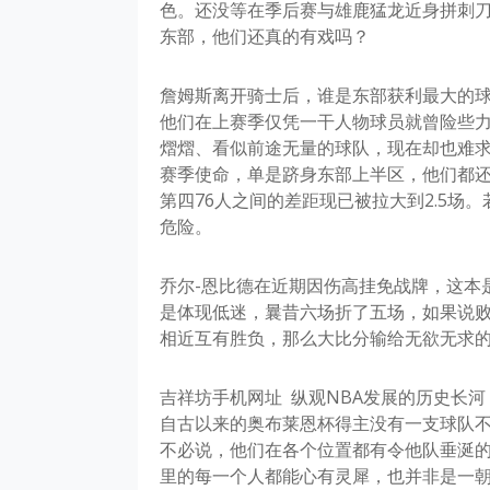
色。还没等在季后赛与雄鹿猛龙近身拼刺
东部，他们还真的有戏吗？
詹姆斯离开骑士后，谁是东部获利最大的
他们在上赛季仅凭一干人物球员就曾险些
熠熠、看似前途无量的球队，现在却也难
赛季使命，单是跻身东部上半区，他们都
第四76人之间的差距现已被拉大到2.5场
危险。
乔尔-恩比德在近期因伤高挂免战牌，这本
是体现低迷，曩昔六场折了五场，如果说
相近互有胜负，那么大比分输给无欲无求
吉祥坊手机网址
纵观NBA发展的历史长
自古以来的奥布莱恩杯得主没有一支球队
不必说，他们在各个位置都有令他队垂涎
里的每一个人都能心有灵犀，也并非是一