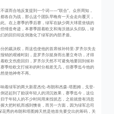
不谋而合地反复提到一个词——“联合”。众所周知，
人都各自为战，那么这个团队早晚有一天会走向覆灭，
如此。在上赛季的季后赛，绿军在缺少两大球星坐镇的
险些缔造奇迹，本赛季跟着欧文和海沃德从头归队，绿
他们的回归却反倒激化了绿军的内部矛盾。
分的裁决权，而这也使他的首席候补特里-罗齐尔失去
文报销的艰难时刻，是罗齐尔挺身而出屡立奇功，才得
跟着欧文伤愈回归，罗齐尔天然不可避免地要回到候补
上赛季给欧文打候补的时分相差无几，但赛季迄今他的
已然使他神奇不再。
响着绿军的两大新星杰伦-布朗和杰森-塔图姆，戈登-
反倒还起到了贻误年轻人的消沉效果，赛季迄今，这位
了归于年轻人的不少时间用来找状态，之前就曾有消息
手握大把时机而感到懊丧，而另一方面，因为绿军总司
探花秀的布朗和塔图姆天然是他首先要交出的筹码，关