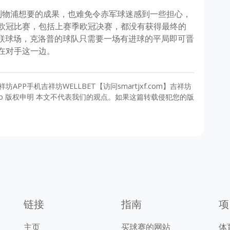
利物浦想要的成果，也难免令赤军球迷感到一些担心，
欧冠比赛，包括上赛季欧冠决赛，都没有获得最终的
安联球场，克洛普的球队只需要一场有进球的平局即可晋
在对手这一边。
 吉祥坊APP手机吉祥坊WELLBET【访问smartjxf.com】吉祥坊
owb 版权申明 本文不代表我们的观点。如果这篇转载侵犯您的版
链接
指南
项
主页
买球赛的网站
体