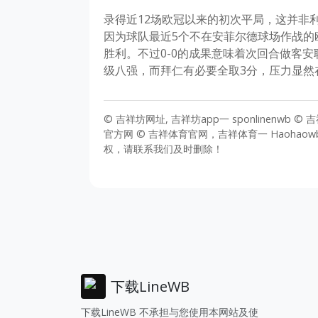
录得近12场欧冠以来的初次平局，这并非
因为球队最近5个不在安菲尔德球场作战的
胜利。不过0-0的成果意味着次回合做客
级八强，而拜仁有必要全取3分，压力显然
© 吉祥坊网址, 吉祥坊app一 sponlinenwb ©
官方网 © 吉祥体育官网，吉祥体育一 Haoha
权，请联系我们及时删除！
下载LineWB
下载LineWB 不承担与您使用本网站及使