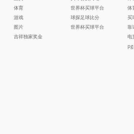
体育
世界杯买球平台
体
游戏
球探足球比分
买
图片
世界杯买球平台
靠
吉祥独家奖金
电
p