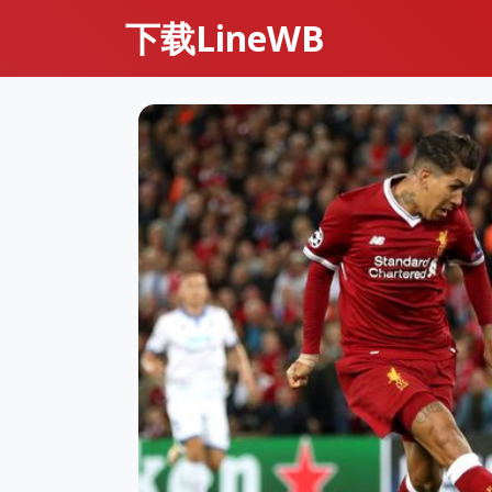
下载LineWB