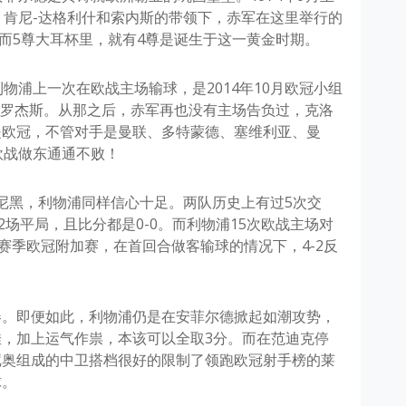
费根、肯尼-达格利什和索内斯的带领下，赤军在这里举行的
而5尊大耳杯里，就有4尊是诞生于这一黄金时期。
物浦上一次在欧战主场输球，是2014年10月欧冠小组
登-罗杰斯。从那之后，赤军再也没有主场告负过，克洛
是欧冠，不管对手是曼联、多特蒙德、塞维利亚、曼
欧战做东通通不败！
尼黑，利物浦同样信心十足。两队历史上有过5次交
2场平局，且比分都是0-0。而利物浦15次欧战主场对
赛季欧冠附加赛，在首回合做客输球的情况下，4-2反
卷。即便如此，利物浦仍是在安菲尔德掀起如潮攻势，
，加上运气作祟，本该可以全取3分。而在范迪克停
尼奥组成的中卫搭档很好的限制了领跑欧冠射手榜的莱
球。