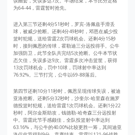
误圈套，失误多达7次。半场结束，本节比分定格
为64-44，雷霆暂时抢先。
进入第三节还剩4分51秒时，罗宾-洛佩兹手滑丢
球，被威少抢断。还剩4分49秒时，邓恩在威少投
篮时犯规，送给雷霆2次罚球机会。还剩4分15秒
时，接到佩恩的传球，霍勒迪三分远投得手。公牛
加强防卫，此节全队共完结5次抢断。公牛本节状
态欠佳，失误多达9次。雷霆多次冲击篮筐，获得
13次罚球机会，罚中10球，罚球射中率达到
76.92%。三节打完，公牛以69-88落后。
第四节还剩10分11秒时，佩恩呈现传球失误，被迪
亚洛抢断。还剩5分32秒时，沙奎尔-哈里森在施罗
德投篮时犯规，送给雷霆1次罚球机会。还剩1分22
秒时，阿尔金斯助攻，钱德勒-哈奇森三分远投射
中。雷霆此节手感颇佳，全队投篮射中率达到
63.16%，与公牛的40.00%比较更胜一筹，其间迪亚
洛仅此节得到9分。竞赛结束，雷霆以121-96战胜