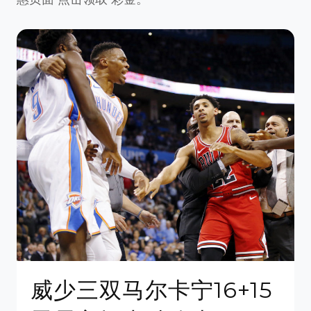
威少三双马尔卡宁16+15